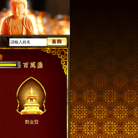
盞
鄭金賢