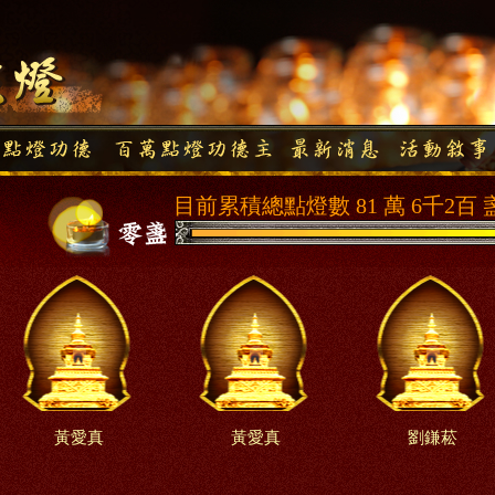
目前累積總點燈數 81 萬 6千2百 
黃愛真
黃愛真
劉鎌菘