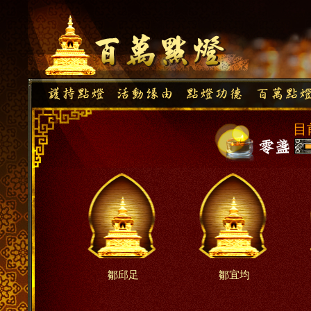
目
鄒邱足
鄒宜均