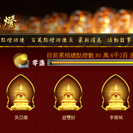
目前累積總點燈數 81 萬 6千2百 
吳亞蘭
趙璽財
李耀斌