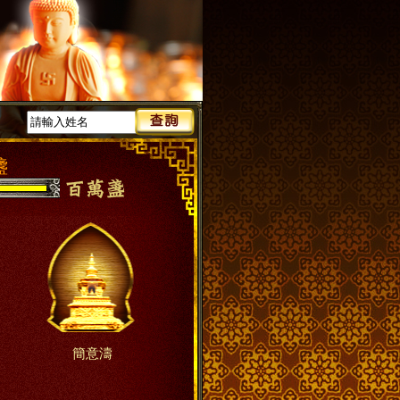
盞
簡意濤