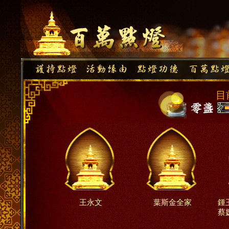
目
王永文
葉斯金全家
鍾
蔡