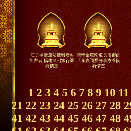
江子翠捷運站罹難者&
南韓全羅南道長省郡的
加害者 福建漳州旅行團
「孝實踐愛分享療養院
有情眾
有情眾
1
2
3
4
5
6
7
8
9
10
11
21
22
23
24
25
26
27
28
2
41
42
43
44
45
46
47
48
4