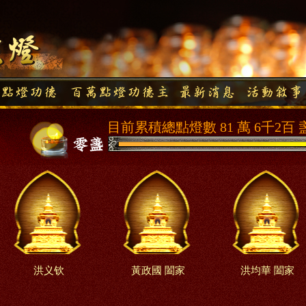
目前累積總點燈數 81 萬 6千2百 
洪义钦
黃政國 闔家
洪均華 闔家