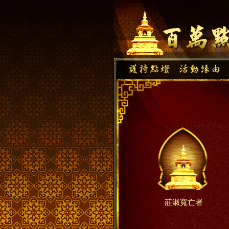
莊淑寬亡者