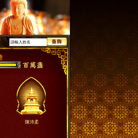
盞
陳沛柔