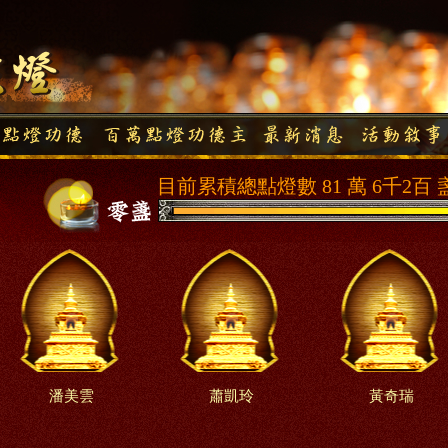
目前累積總點燈數 81 萬 6千2百 
潘美雲
蕭凱玲
黃奇瑞