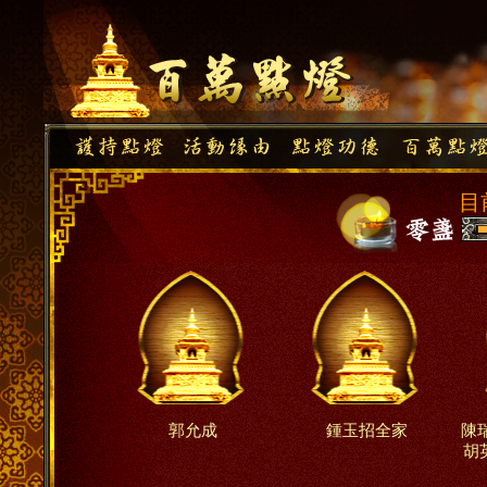
目
郭允成
鍾玉招全家
陳
胡