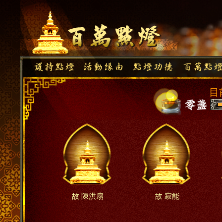
目
故 陳洪扇
故 寂能