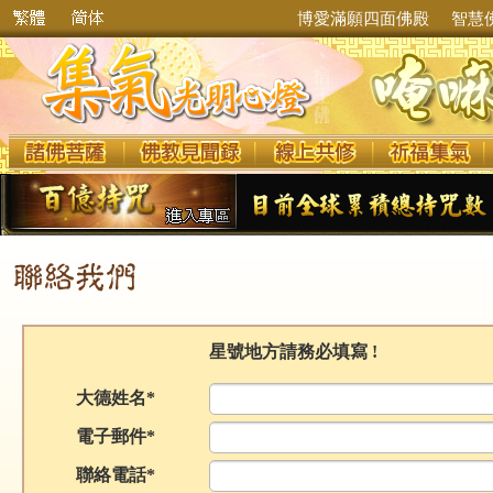
博愛滿願四面佛殿
智慧
星號地方請務必填寫 !
大德姓名*
電子郵件*
聯絡電話*