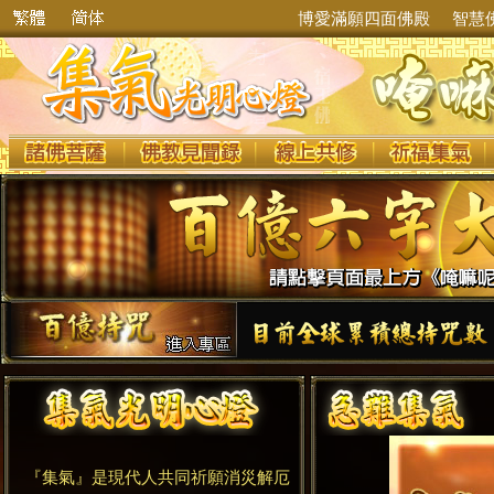
博愛滿願四面佛殿
智慧
『集氣』是現代人共同祈願消災解厄