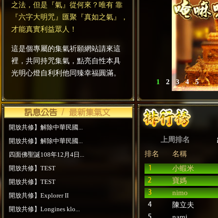
之法，但是『氣』從何來？唯有 靠
『六字大明咒』匯聚『真如之氣』，
才能真實利益眾人！
這是個專屬的集氣祈願網站請來這
裡，共同持咒集氣，點亮自性本具
光明心燈自利利他同臻幸福圓滿。
1
2
3
4
5
開放共修】解除中華民國...
上周排名
開放共修】解除中華民國...
排名
名稱
四面佛聖誕108年12月4日...
開放共修】TEST
小蝦米
寶媽
開放共修】TEST
nimo
開放共修】Explorer II
陳立夫
開放共修】Longines klo...
nami